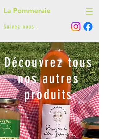
La Pommeraie
Suivez-nous :
Découvrez tous
nos autres
produits