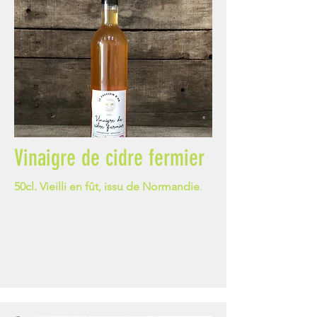
Vinaigre de cidre fermier
50cl. Vieilli en fût, issu de Normandie
.