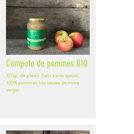
Compote de pommes BIO
370gr. de plaisir. Sans sucre ajouté,
100% pommes bio issues de notre
verger.