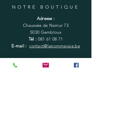
NOTRE BOUTIQUE
Adresse :
Chaussée de Namur 73
5030 Gembloux
Tél :
081 61 08 71
E-mail :
contact@lapommeraie.be
HORAIRES
SEPTEMBRE - JANVIER
​​Samedi : 9h - 18h
Mercredi : 9h - 18h
FÉVRIER - AOÛT
Samedi 09h - 12h30
(hors congés scolaires)